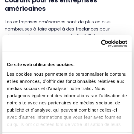
américaines
Les entreprises américaines sont de plus en plus
nombreuses à faire appel à des freelances pour
plusieurs raisons, notamment la flexibilité et la
compensation d’un manque d’expertise en interne.
Ainsi, près de 73 millions de freelances travaillent aux
États-Unis, soit environ 30% de la population active.
Beaucoup d’entre eux cumulent plusieurs activités et
Ce site web utilise des cookies.
statuts. (C’est à mettre en lien avec une proportion plus
Les cookies nous permettent de personnaliser le contenu
élevée de “working poor”). Cette proportion est plus
et les annonces, d'offrir des fonctionnalités relatives aux
faible en Europe, autour de 15%.
médias sociaux et d'analyser notre trafic. Nous
partageons également des informations sur l'utilisation de
Mais les freelances continuent de ne pas avoir accès à
notre site avec nos partenaires de médias sociaux, de
de nombreuses protections élémentaires comme
publicité et d'analyse, qui peuvent combiner celles-ci
l’accès à une assurance prévoyance ou invalidité. S’ils
avec d'autres informations que vous leur avez fournies
n’ont plus d’activité à cause d’un problème de santé, ils
ou qu'ils ont collectées lors de votre utilisation de leurs
sont plus exposés à la précarité. Cela devrait les obliger
services.