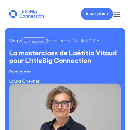
Inscription
Blog
>
Mis à jour le
16 juillet 2026
Entreprise
La masterclass de Laëtitia Vitaud pour LittleBig Connection
La masterclass de Laëtitia Vitaud
pour LittleBig Connection
Publié par
Laura Chevrier