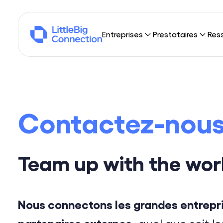
Entreprises
Prestataires
Res
Pourquoi LittleBig Connection ?
Pourquoi LittleBig
Not
Sourcing
Freelances
Blo
Contactez-nou
Portage
Sociétés de consei
Publ
Trouver des missio
Nos 
Qui
Team up with the wor
Dév
Nous
Nous connectons les grandes entrepri
partenaires externes,