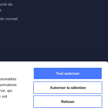
uté de
s
de conseil
Tout autoriser
ionnalités
formations
Autoriser la sélection
yse, qui
s ont
Refuser