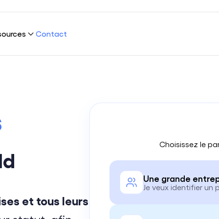
sources
Contact
 Connection ?
re plateforme
g
s
l
ications
ns
clients
Cybersécurité
Choisissez le pa
 sommes-nous ?
Infrastructure & Réseaux
ld
eloppement durable
UX & UI Design
Une grande entrep
 rejoindre
Marketing & SEO
Je veux identifier un 
ses et tous leurs
Data Science & AI