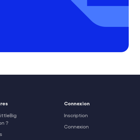
ires
Connexion
ittleBig
Inscription
on ?
Connexion
s