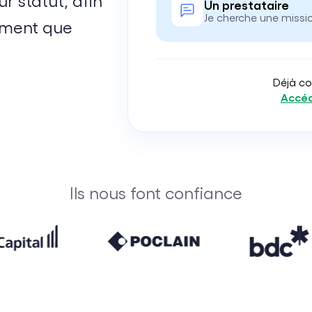
ur statut, afin
Développement Durable & RSE
Un prestataire
Je cherche une missi
lement que
Transformation Digitale
Cloud Engineering
Software Engineering
Déjà co
Accéd
Ils nous font confiance