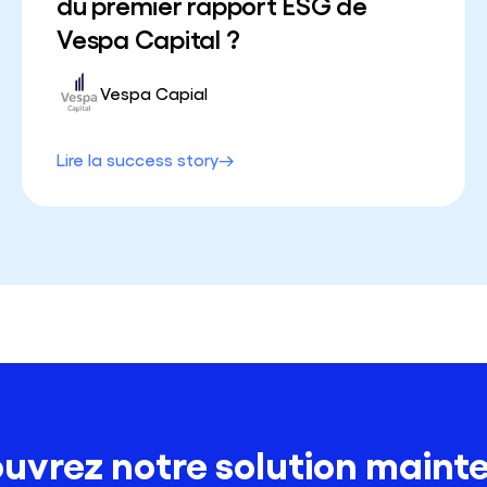
du premier rapport ESG de
Vespa Capital ?
Vespa Capial
Lire la success story
uvrez notre solution maint