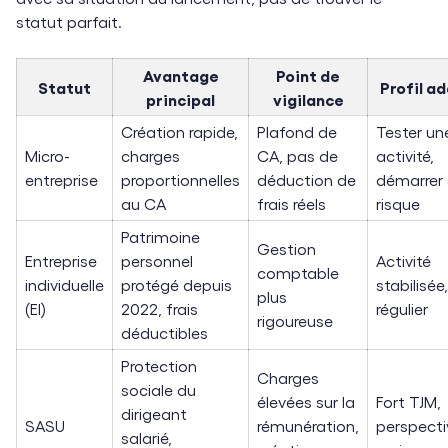
statut parfait.
Avantage
Point de
Statut
Profil a
principal
vigilance
Création rapide,
Plafond de
Tester un
Micro-
charges
CA, pas de
activité,
entreprise
proportionnelles
déduction de
démarrer
au CA
frais réels
risque
Patrimoine
Gestion
Entreprise
personnel
Activité
comptable
individuelle
protégé depuis
stabilisée
plus
(EI)
2022, frais
régulier
rigoureuse
déductibles
Protection
Charges
sociale du
élevées sur la
Fort TJM,
dirigeant
SASU
rémunération,
perspecti
salarié,