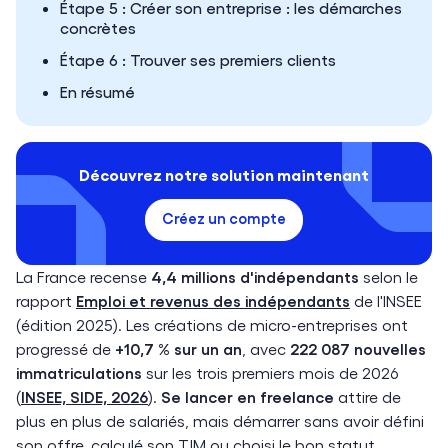
Étape 5 : Créer son entreprise : les démarches
concrètes
Étape 6 : Trouver ses premiers clients
En résumé
Découvrez notre solution maintenant
Créez un compte
La France recense
4,4 millions d'indépendants
selon le
rapport
Emploi et revenus des indépendants
de l'INSEE
(édition 2025). Les créations de micro-entreprises ont
progressé de
+10,7 % sur un an
, avec
222 087 nouvelles
immatriculations
sur les trois premiers mois de 2026
(
INSEE, SIDE, 2026
).
Se lancer en freelance
attire de
plus en plus de salariés, mais démarrer sans avoir défini
son offre, calculé son TJM ou choisi le bon statut