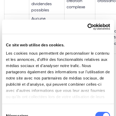
création
croissanc
dividendes
complexe
possibles
Aucune
création
Commission
Tester
Portage
d'entreprise,
de la société
l'indépen
salarial
maintien de la
de portage
sans rupt
couverture
(10 à 15 %)
avec le sa
Ce site web utilise des cookies.
sociale
Les cookies nous permettent de personnaliser le contenu
et les annonces, d'offrir des fonctionnalités relatives aux
Comment choisir selon sa situation concrète
médias sociaux et d'analyser notre trafic. Nous
partageons également des informations sur l'utilisation de
Si vous démarrez
sans certitude sur le volume
notre site avec nos partenaires de médias sociaux, de
d'activité
, la micro-entreprise s'impose : zéro charge si
publicité et d'analyse, qui peuvent combiner celles-ci
zéro CA, création en moins d'une heure sur
avec d'autres informations que vous leur avez fournies
formalites.entreprises.gouv.fr
. Si votre
TJM dépasse
ou qu'ils ont collectées lors de votre utilisation de leurs
500 €
et que vous facturez régulièrement plus de 4
services.
jours par semaine, la SASU devient plus avantageuse
Sélection
malgré sa complexité, notamment pour la protection
Nécessaires