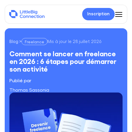
Inscription
Blog
>
Mis à jour le
28 juillet 2026
Freelance
Comment se lancer en freelance en 2026 : 6 étapes pour dém
Comment se lancer en freelance
en 2026 : 6 étapes pour démarrer
son activité
Publié par
Thomas Sassonia