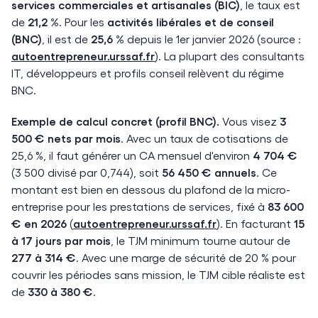
services commerciales et artisanales (BIC)
, le taux est
de
21,2 %
. Pour les
activités libérales et de conseil
(BNC)
, il est de
25,6 %
depuis le 1er janvier 2026 (source :
autoentrepreneur.urssaf.fr
). La plupart des consultants
IT, développeurs et profils conseil relèvent du régime
BNC.
Exemple de calcul concret (profil BNC).
Vous visez
3
500 € nets par mois
. Avec un taux de cotisations de
25,6 %, il faut générer un CA mensuel d'environ
4 704 €
(3 500 divisé par 0,744), soit
56 450 € annuels
. Ce
montant est bien en dessous du plafond de la micro-
entreprise pour les prestations de services, fixé à
83 600
€ en 2026
(
autoentrepreneur.urssaf.fr
). En facturant
15
à 17 jours par mois
, le TJM minimum tourne autour de
277 à 314 €
. Avec une marge de sécurité de 20 % pour
couvrir les périodes sans mission, le TJM cible réaliste est
de
330 à 380 €
.