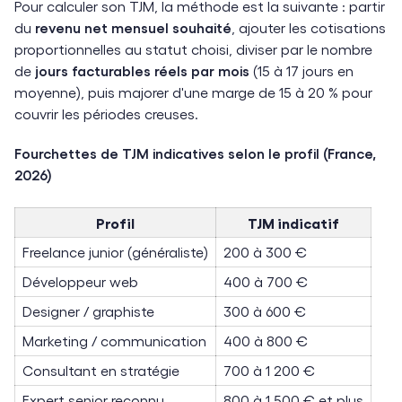
Pour calculer son TJM, la méthode est la suivante : partir
du
revenu net mensuel souhaité
, ajouter les cotisations
proportionnelles au statut choisi, diviser par le nombre
de
jours facturables réels par mois
(15 à 17 jours en
moyenne), puis majorer d'une marge de 15 à 20 % pour
couvrir les périodes creuses.
Fourchettes de TJM indicatives selon le profil (France,
2026)
Profil
TJM indicatif
Freelance junior (généraliste)
200 à 300 €
Développeur web
400 à 700 €
Designer / graphiste
300 à 600 €
Marketing / communication
400 à 800 €
Consultant en stratégie
700 à 1 200 €
Expert senior reconnu
800 à 1 500 € et plus