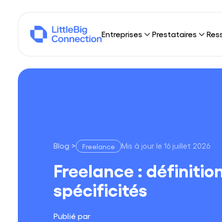
Entreprises
Prestataires
Res
Pourquoi LittleBig Connection ?
Pourquoi LittleBig
Not
Sourcing
Freelances
Blo
Portage
Sociétés de consei
Publ
Trouver des missio
Nos 
Blog
>
Mis à jour le
16 juillet 2026
Freelance
Freelance : définition et spécificités
Qui
Freelance : définitio
Dév
spécificités
Nous
Publié par