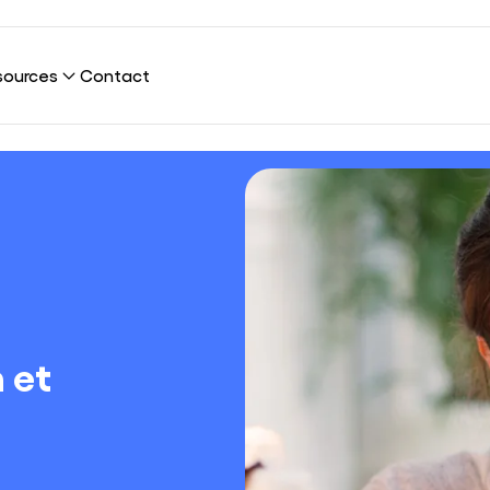
sources
Contact
 Connection ?
re plateforme
g
l
ications
ns
clients
Cybersécurité
 sommes-nous ?
Infrastructure & Réseaux
n et
eloppement durable
UX & UI Design
 rejoindre
Marketing & SEO
Data Science & AI