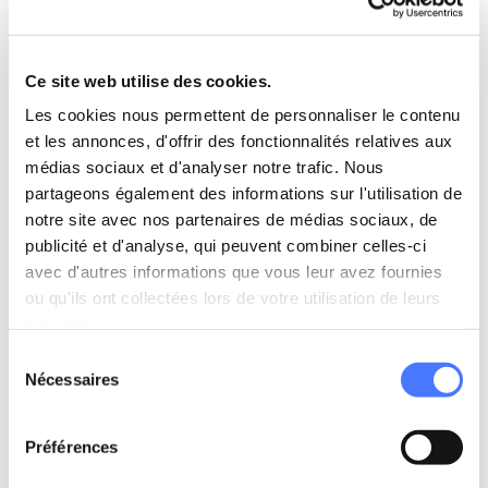
Ce site web utilise des cookies.
Les cookies nous permettent de personnaliser le contenu
et les annonces, d'offrir des fonctionnalités relatives aux
médias sociaux et d'analyser notre trafic. Nous
partageons également des informations sur l'utilisation de
30 juillet 2026
Freelance
notre site avec nos partenaires de médias sociaux, de
publicité et d'analyse, qui peuvent combiner celles-ci
Clarifier son offre freelance : la méthode pour
avec d'autres informations que vous leur avez fournies
décrocher des missions ciblées
ou qu'ils ont collectées lors de votre utilisation de leurs
services.
Lire l'article
Sélection
Nécessaires
du
consentement
Préférences