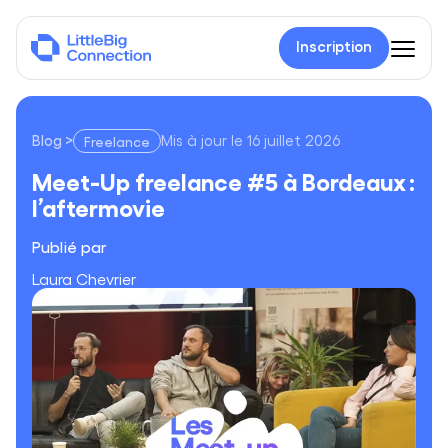
Inscription
Blog
>
Mis à jour le
16 juillet 2026
Freelance
Meet-Up freelance #5 à Bordeaux : l’aftermovie
Meet-Up freelance #5 à Bordeaux :
l’aftermovie
Publié par
Laura Chevrier