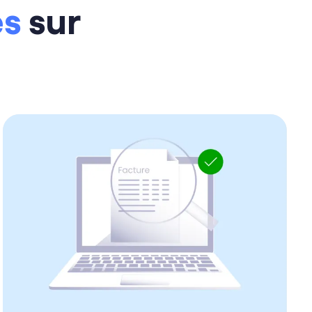
es
sur