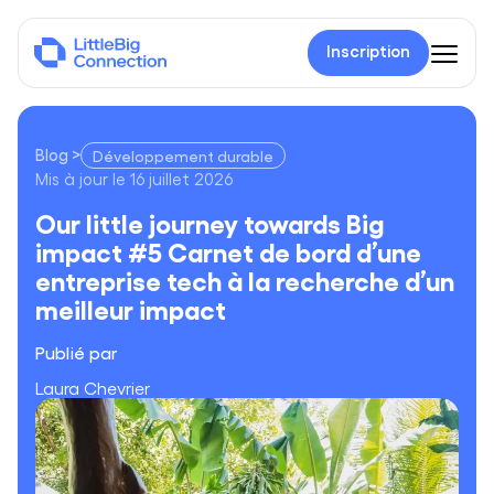
Inscription
Blog
>
Développement durable
Our little journey towards Big impact #5 Carnet de bord d’une
Mis à jour le
16 juillet 2026
Our little journey towards Big
impact #5
Carnet de bord d’une
entreprise tech à la recherche d’un
meilleur impact
Publié par
Laura Chevrier