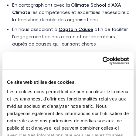
En cartographiant avec la
Climate School
d’AXA
Climate
les compétences et expertises nécessaire à
la transition durable des organisations
En nous associant à
Captain Cause
afin de faciliter
l’engagement de nos clients et collaborateurs
auprès de causes qui leur sont chères
En permettant à nos collaborateurs de soutenir les
bénéficiaires d’
ADA Tech School
et de l’association
Les Ombres
via du mécénat de compétences
Ce site web utilise des cookies.
#4 Rejoindre des communautés
Les cookies nous permettent de personnaliser le contenu
d’alpinistes
et les annonces, d'offrir des fonctionnalités relatives aux
médias sociaux et d'analyser notre trafic. Nous
Sur le chemin de la transition durable, les haltes dans les
partageons également des informations sur l'utilisation de
camps de base et refuges d’altitude sont souvent
notre site avec nos partenaires de médias sociaux, de
extrêmement précieuses. Lieux d’échange entre pairs
publicité et d'analyse, qui peuvent combiner celles-ci
partageant les mêmes défis, les camps de base sont
avec d'autres informations que vous leur avez fournies