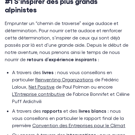
#1 S'inspirer des plus grands
alpinistes
Emprunter un “chemin de traverse” exige audace et
détermination. Pour nourrir cette audace et renforcer
cette détermination, s’inspirer de ceux qui sont déjà
passés par là est d’une grande aide. Depuis le début de
notre aventure, nous prenons ainsi le temps de nous
nourrir de
retours d’expérience inspirants
:
A travers des
livres
: nous vous conseillons en
particulier
Reinventing Organizations
de Frédéric
Laloux,
Net Positive
de Paul Polman ou encore
L’Entreprise contributive
de Fabrice Bonnifet et Céline
Puff Ardichvili
A travers des
rapports
et des
livres
blancs
: nous
vous conseillons en particulier le rapport final de la
première
Convention des Entreprises pour le Climat
Ou encore à travers des
interventions
: nous avons