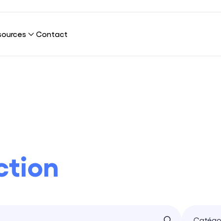
sources
Contact
 Connection ?
re plateforme
g
l
ications
ns
clients
Cybersécurité
 sommes-nous ?
Infrastructure & Réseaux
ction
eloppement durable
UX & UI Design
 rejoindre
Marketing & SEO
Data Science & AI
Catégo