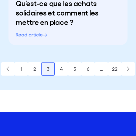
Qu’est-ce que les achats
solidaires et comment les
mettre en place ?
Read article
20
10
1
2
3
4
5
6
…
22
Précédent
Sui