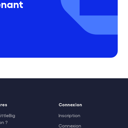
enant
ires
Connexion
ittleBig
Inscription
on ?
Connexion