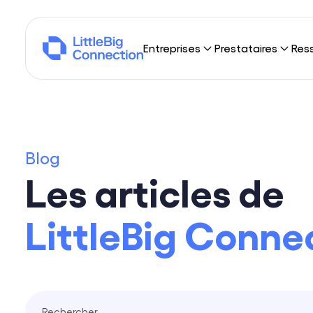
Entreprises
Prestataires
Res
Pourquoi LittleBig Connection ?
Pourquoi LittleBig
Not
Sourcing
Freelances
Blo
Blog
Portage
Sociétés de consei
Publ
Les articles de
Trouver des missio
Nos 
Qui
LittleBig Conne
Dév
Nous